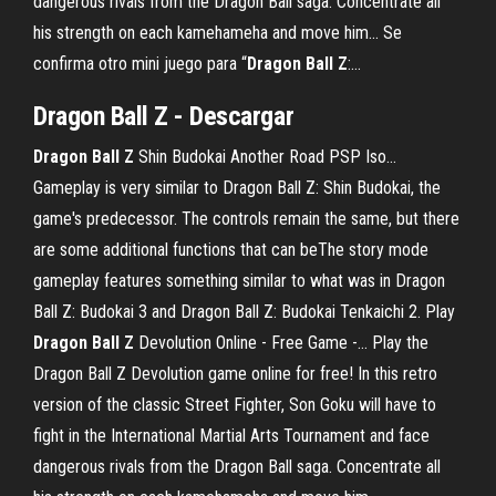
dangerous rivals from the Dragon Ball saga. Concentrate all
his strength on each kamehameha and move him... Se
confirma otro mini juego para “
Dragon
Ball
Z
:…
Dragon
Ball
Z
- Descargar
Dragon
Ball
Z
Shin Budokai Another Road PSP Iso…
Gameplay is very similar to Dragon Ball Z: Shin Budokai, the
game's predecessor. The controls remain the same, but there
are some additional functions that can beThe story mode
gameplay features something similar to what was in Dragon
Ball Z: Budokai 3 and Dragon Ball Z: Budokai Tenkaichi 2. Play
Dragon
Ball
Z
Devolution Online - Free Game -… Play the
Dragon Ball Z Devolution game online for free! In this retro
version of the classic Street Fighter, Son Goku will have to
fight in the International Martial Arts Tournament and face
dangerous rivals from the Dragon Ball saga. Concentrate all