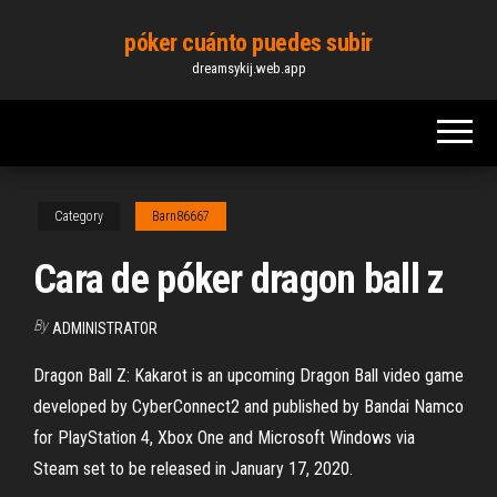
Skip
póker cuánto puedes subir
to
dreamsykij.web.app
the
content
Category
Barn86667
Cara de póker dragon ball z
By
ADMINISTRATOR
Dragon Ball Z: Kakarot is an upcoming Dragon Ball video game
developed by CyberConnect2 and published by Bandai Namco
for PlayStation 4, Xbox One and Microsoft Windows via
Steam set to be released in January 17, 2020.