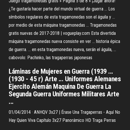
Juego tragamonedas gratis » Página 5 de 8 » ¡Jugar ahora!
¿Te gustaría hacer parte del mundo virtual de guerra ... Los
símbolos regulares de esta tragamonedas son el águila y ...
por medio de esta máquina tragamonedas ... Tragamonedas
gratis nuevas de 2017-2018 | vogueplay.com Esta divertida
máquina tragamonedas nueva consiste en ver ... historia épica
de guerra. ... en esta tragamonedas nueva, serán el águila, ...
cabovolo: Pachinko, las tragaperras japonesas
Láminas de Mujeres en Guerra (1939 ...
(1930 - 45 г) Arte ... Uniformes Alemanes
Ejercito Alemán Maquina De Guerra La
Segunda Guerra Uniformes Militares Arte
...
01/04/2014 · ANHQV 3x27 | Érase Una Tragaperras - Aquí No
Hay Quien Viva Capítulo 3x27 Panorámico HD Traga Perras