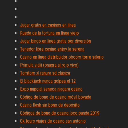
Jugar gratis en casinos en línea
Rueda de la fortuna en línea viejo
Jugar bingo en línea gratis por diversión
Tenedor libre casino enjoy la serena
Casino en línea distribuidor pbcom torre salario
Primula vialii (onagra al rojo vivo)
Tomtom xl ranura sd clásica
El blackjack nunca golpea el 12
Expo nupcial seneca niagara casino
Código de bono de casino móvil bovada
Casino flash sin bono de depósito
Códigos de bono de casino loco panda 2019
Ok tours viajes de casino san antonio