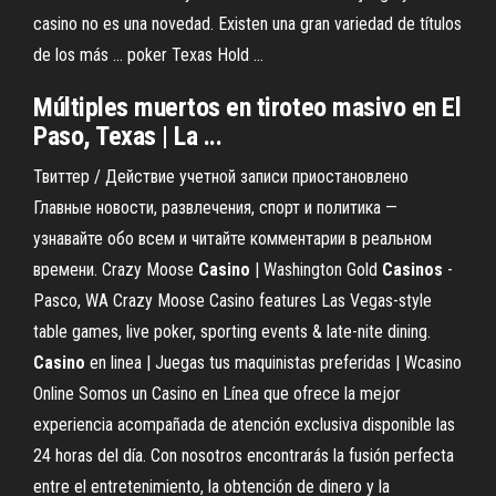
casino no es una novedad. Existen una gran variedad de títulos
de los más ... poker Texas Hold ...
Múltiples muertos en tiroteo masivo en El
Paso,
Texas
|
La
...
Твиттер / Действие учетной записи приостановлено
Главные новости, развлечения, спорт и политика —
узнавайте обо всем и читайте комментарии в реальном
времени. Crazy Moose
Casino
| Washington Gold
Casinos
-
Pasco, WA Crazy Moose Casino features Las Vegas-style
table games, live poker, sporting events & late-nite dining.
Casino
en linea | Juegas tus maquinistas preferidas | Wcasino
Online Somos un Casino en Línea que ofrece la mejor
experiencia acompañada de atención exclusiva disponible las
24 horas del día. Con nosotros encontrarás la fusión perfecta
entre el entretenimiento, la obtención de dinero y la