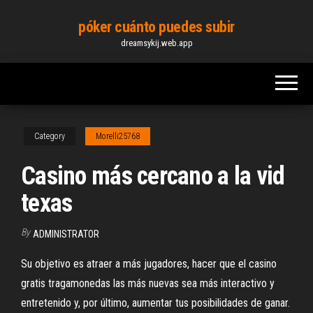
Skip
póker cuánto puedes subir
to
dreamsykij.web.app
the
content
Category
Morelli25768
Casino más cercano a la vid
texas
By
ADMINISTRATOR
Su objetivo es atraer a más jugadores, hacer que el casino
gratis tragamonedas las más nuevas sea más interactivo y
entretenido y, por último, aumentar tus posibilidades de ganar.