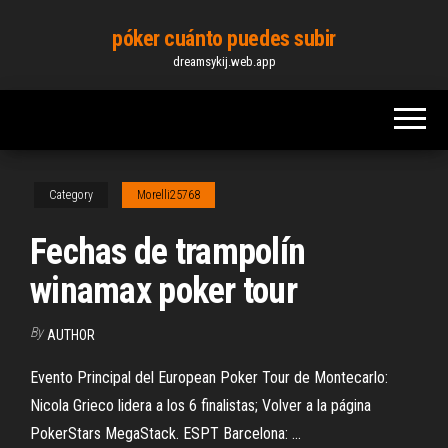
Skip
póker cuánto puedes subir
to
dreamsykij.web.app
the
content
Category
Morelli25768
Fechas de trampolín
winamax poker tour
By
AUTHOR
Evento Principal del European Poker Tour de Montecarlo:
Nicola Grieco lidera a los 6 finalistas; Volver a la página
PokerStars MegaStack. ESPT Barcelona: ...