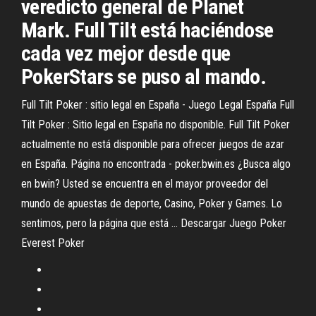
veredicto general de Planet
Mark. Full Tilt está haciéndose
cada vez mejor desde que
PokerStars se puso al mando.
Full Tilt Poker : sitio legal en España - Juego Legal España Full
Tilt Poker : Sitio legal en España no disponible. Full Tilt Poker
actualmente no está disponible para ofrecer juegos de azar
en España. Página no encontrada - poker.bwin.es ¿Busca algo
en bwin? Usted se encuentra en el mayor proveedor del
mundo de apuestas de deporte, Casino, Poker y Games. Lo
sentimos, pero la página que está ... Descargar Juego Poker
Everest Poker