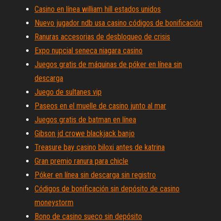
Casino en línea william hill estados unidos
Nuevo jugador ndb usa casino códigos de bonificación
Ranuras accesorias de desbloqueo de crisis
Expo nupcial seneca niagara casino
Juegos gratis de máquinas de póker en línea sin
descarga
Juego de sultanes vip
Paseos en el muelle de casino junto al mar
Juegos gratis de batman en línea
Gibson jd crowe blackjack banjo
Treasure bay casino biloxi antes de katrina
Gran premio ranura para chicle
Póker en línea sin descarga sin registro
Códigos de bonificación sin depósito de casino
moneystorm
Bono de casino sueco sin depósito