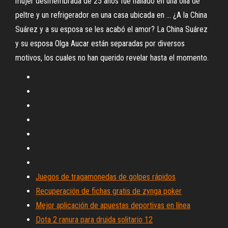
mujer desmembrada de 25 años fue hallado en una olla de
peltre y un refrigerador en una casa ubicada en ... ¿A la China
Suárez y a su esposa se les acabó el amor? La China Suárez
y su esposa Olga Aucar están separadas por diversos
motivos, los cuales no han querido revelar hasta el momento.
Juegos de tragamonedas de golpes rápidos
Recuperación de fichas gratis de zynga poker
Mejor aplicación de apuestas deportivas en línea
Dota 2 ranura para druida solitario 12