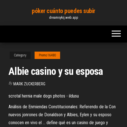
Skip
póker cuánto puedes subir
to
dreamsykij.web.app
the
content
Category
Premo16480
Albie casino y su esposa
By
MARK ZUCKERBERG
scrotal hernia male dogs photos - ildusu
Análisis de Enmiendas Constitucionales: Referendo de la Con
nuevos jonrones de Donaldson y Albies, Eylen y su esposo
conocen en vivo el ... define qué es un casino de juego y