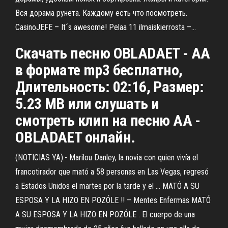
Вся дорама рунета. Каждому есть что посмотреть.
CasinoJEFE – It´s awesome! Pelaa 11 ilmaiskierrosta –…
Скачать песню OBLADAET - AA
в формате mp3 бесплатно,
Длительность: 02:16, Размер:
5.23 MB или слушать и
смотреть клип на песню AA -
OBLADAET онлайн.
(NOTICIAS YA).- Marilou Danley, la novia con quien vivía el
francotirador que mató a 58 personas en Las Vegas, regresó
a Estados Unidos el martes por la tarde y el ... MATÓ A SU
ESPOSA Y LA HIZO EN POZÓLE !! – Mentes Enfermas MATÓ
A SU ESPOSA Y LA HIZO EN POZÓLE . El cuerpo de una