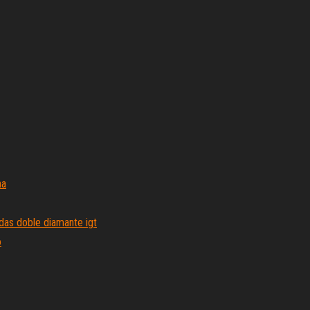
na
as doble diamante igt
o