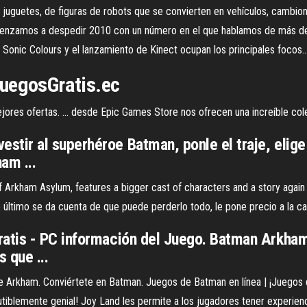
 juguetes, de figuras de robots que se convierten en vehículos, cambi
zamos a despedir 2010 con un número en el que hablamos de más de c
, Sonic Colours y el lanzamiento de Kinect ocupan los principales focos
uegosGratis
.ec
mejores ofertas. ... desde Epic Games Store nos ofrecen una increíble c
ir al superhéroe Batman, ponle el traje, elige 
am ...
 Arkham Asylum, features a bigger cast of characters and a story again wr
e último se da cuenta de que puede perderlo todo, le pone precio a la c
atis - PC información del Juego. Batman Arkham
 que ...
 de Arkham. Conviértete en Batman. Juegos de Batman en línea | ¡Juegos d
cutiblemente genial! Joy Land les permite a los jugadores tener experien