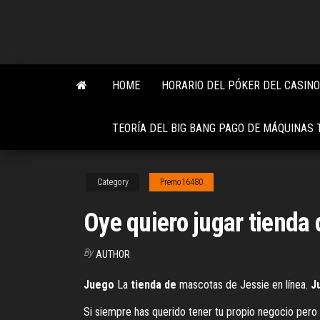
Skip
to
the
content
HOME
HORARIO DEL PÓKER DEL CASIN
TEORÍA DEL BIG BANG PAGO DE MÁQUINA
Category
Premo16480
Oye quiero jugar tienda
By
AUTHOR
Juego
La
tienda
de
mascotas de Jessie en línea.
J
Si siempre has querido tener tu propio negocio pero 