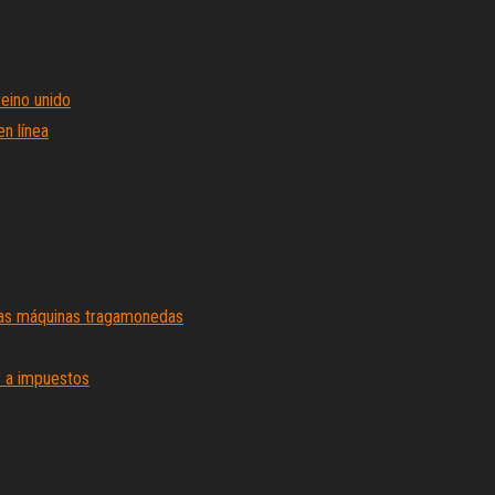
reino unido
n línea
las máquinas tragamonedas
s a impuestos