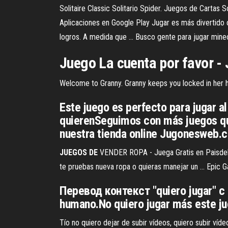
Solitaire Classic Solitario Spider. Juegos de Cartas S
Aplicaciones en Google Play Jugar es más divertido c
logros. A medida que ... Busco gente para jugar mine
Juego La cuenta por favor -
Welcome to Granny. Granny keeps you locked in her ho
Este juego es perfecto para jugar al 
quierenSeguimos con más juegos que 
nuestra tienda online Jugonesweb.
JUEGOS
DE
VENDER ROPA - Juega Gratis en PaisdelosJ
te pruebas nueva ropa o quieras manejar un ... Epic 
Перевод контекст "quiero jugar" c
humano.No quiero jugar más este 
Tío no quiero dejar de subir vídeos, quiero subir ví