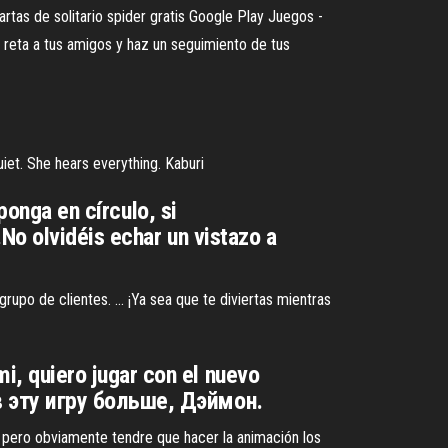
artas de solitario spider gratis Google Play Juegos -
 reta a tus amigos y haz un seguimiento de tus
iet. She hears everything. Kaburi
ponga en círculo, si
No olvidéis echar un vistazo a
po de clientes. ... ¡Ya sea que te diviertas mientras
, quiero jugar con el nuevo
в эту игру больше, Дэймон.
s pero obviamente tendre que hacer la animación los