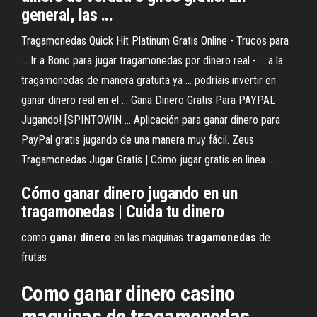
general, las ...
Tragamonedas Quick Hit Platinum Gratis Online - Trucos para
... Ir a Bono para jugar tragamonedas por dinero real - ... a la
tragamonedas de manera gratuita ya ... podríais invertir en
ganar dinero real en el ... Gana Dinero Gratis Para PAYPAL
Jugando! [SPINTOWIN ... Aplicación para ganar dinero para
PayPal gratis jugando de una manera muy fácil. Zeus
Tragamonedas Jugar Gratis | Cómo jugar gratis en linea ...
Cómo ganar dinero jugando en un
tragamonedas | Cuida tu dinero
como
ganar
dinero
en las maquinas
tragamonedas
de
frutas
Como ganar dinero casino
maquinas de tragamonedas