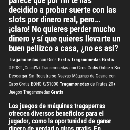
parece que por fin te has
decidido a probar suerte con las
slots por dinero real, pero…
¡claro! No quieres perder mucho
dinero y sí que quieres llevarte un
buen pellizco a casa, ¿no es así?
Tragamonedas
con Giros
Gratis
Tragamonedas Gratis
%POST_Count%+ Tragamonedas con Giros Gratis Online » Sin
Descargar Sin Registrarse Nuevas Máquinas de Casino con
Giros Gratis BONO €/$1000
Tragamonedas
de Frutas 20+
Juegos Tragamonedas
Gratis
Los juegos de máquinas tragaperras
ofrecen diversos beneficios para el
jugador, como la oportunidad de ganar
dinero de verdad o giros gratis. En